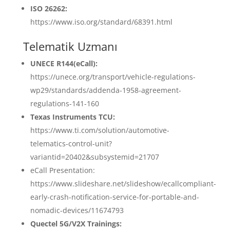
ISO 26262:
https://www.iso.org/standard/68391.html
Telematik Uzmanı
UNECE R144(eCall):
https://unece.org/transport/vehicle-regulations-
wp29/standards/addenda-1958-agreement-
regulations-141-160
Texas Instruments TCU:
https://www.ti.com/solution/automotive-
telematics-control-unit?
variantid=20402&subsystemid=21707
eCall Presentation:
https://www.slideshare.net/slideshow/ecallcompliant-
early-crash-notification-service-for-portable-and-
nomadic-devices/11674793
Quectel 5G/V2X Trainings: