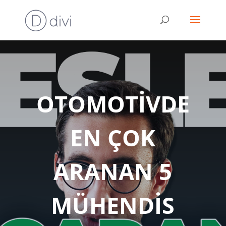
OTOMOTİVDE
EN ÇOK
ARANAN 5
MÜHENDİS