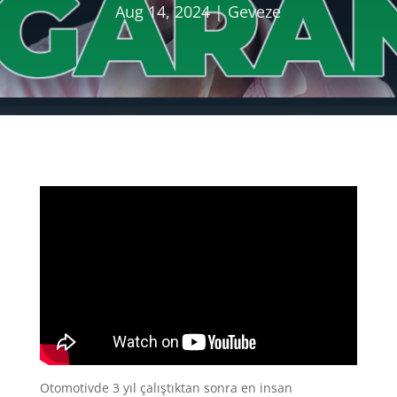
Aug 14, 2024
Geveze
Otomotivde 3 yıl çalıştıktan sonra en insan