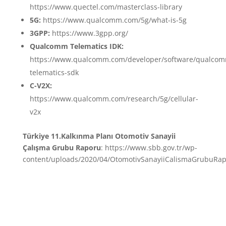
https://www.quectel.com/masterclass-library
5G:
https://www.qualcomm.com/5g/what-is-5g
3GPP:
https://www.3gpp.org/
Qualcomm Telematics IDK:
https://www.qualcomm.com/developer/software/qualco
telematics-sdk
C-V2X:
https://www.qualcomm.com/research/5g/cellular-
v2x
Türkiye 11.Kalkınma Planı Otomotiv Sanayii
Çalışma Grubu Raporu
: https://www.sbb.gov.tr/wp-
content/uploads/2020/04/OtomotivSanayiiCalismaGrubuRap