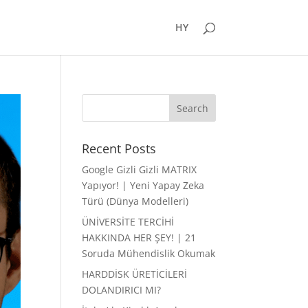
HY
Recent Posts
Google Gizli Gizli MATRIX
Yapıyor! | Yeni Yapay Zeka
Türü (Dünya Modelleri)
ÜNİVERSİTE TERCİHİ
HAKKINDA HER ŞEY! | 21
Soruda Mühendislik Okumak
HARDDİSK ÜRETİCİLERİ
DOLANDIRICI MI?