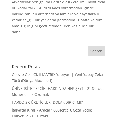
Arkadaşlar ben galiba Berlin’e aşık oldum. Hayatımda
bu kadar farklı kültürü kaos yaratmadan içinde
barındırabilen alternatif yaşamlara ve hayatlara bu
kadar saygılı bir yer daha görmedim. 1 hafta kaldım
ama 1 gün gibi geçti resmen. Ben kesinlikle bir
daha...
Recent Posts
Google Gizli Gizli MATRIX Yapıyor! | Yeni Yapay Zeka
Türü (Dünya Modelleri)
ÜNİVERSİTE TERCİHİ HAKKINDA HER ŞEY! | 21 Soruda
Mühendislik Okumak
HARDDİSK ÜRETİCİLERİ DOLANDIRICI MI?
İtalya’da Kiralık Araçla 1000’lerce € Ceza Yedik! |
Ehliyet ve ZTL Tuzağı