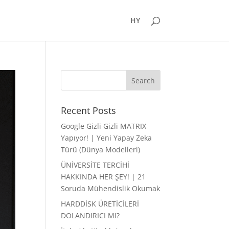
HY
Recent Posts
Google Gizli Gizli MATRIX
Yapıyor! | Yeni Yapay Zeka
Türü (Dünya Modelleri)
ÜNİVERSİTE TERCİHİ
HAKKINDA HER ŞEY! | 21
Soruda Mühendislik Okumak
HARDDİSK ÜRETİCİLERİ
DOLANDIRICI MI?