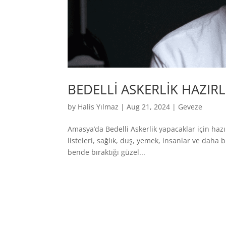
BEDELLİ ASKERLİK HAZIRL
by
Halis Yılmaz
|
Aug 21, 2024
|
Geveze
Amasya’da Bedelli Askerlik yapacaklar için hazır
listeleri, sağlık, duş, yemek, insanlar ve daha
bende bıraktığı güzel...